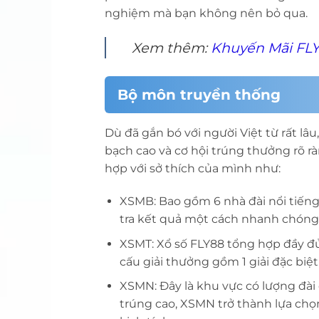
nghiệm mà bạn không nên bỏ qua.
Xem thêm:
Khuyến Mãi FL
Bộ môn truyền thống
Dù đã gắn bó với người Việt từ rất lâ
bạch cao và cơ hội trúng thưởng rõ r
hợp với sở thích của mình như:
XSMB: Bao gồm 6 nhà đài nổi tiếng
tra kết quả một cách nhanh chóng 
XSMT: Xổ số FLY88 tổng hợp đầy đủ
cấu giải thưởng gồm 1 giải đặc biệ
XSMN: Đây là khu vực có lượng đài qu
trúng cao, XSMN trở thành lựa chọ