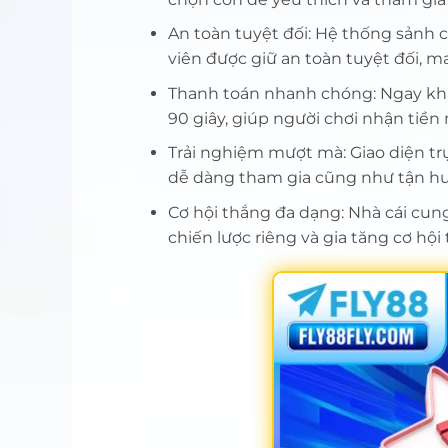
An toàn tuyệt đối: Hệ thống sảnh 
viên được giữ an toàn tuyệt đối, m
Thanh toán nhanh chóng: Ngay khi 
90 giây, giúp người chơi nhận tiền
Trải nghiệm mượt mà: Giao diện trự
dễ dàng tham gia cũng như tận hưở
Cơ hội thắng đa dạng: Nhà cái cun
chiến lược riêng và gia tăng cơ hội 