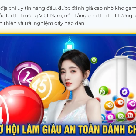
địa chỉ uy tín hàng đầu, được đánh giá cao nhờ kho game
c tại thị trường Việt Nam, nền tảng còn thu hút lượng 
n thiện và trải nghiệm đầy hấp dẫn.