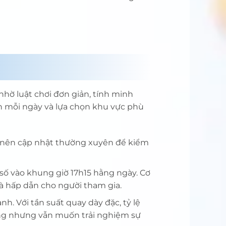
nhờ luật chơi đơn giản, tính minh
ền mỗi ngày và lựa chọn khu vực phù
em nên cập nhật thường xuyên để kiểm
số vào khung giờ 17h15 hằng ngày. Cơ
quà hấp dẫn cho người tham gia.
nh. Với tần suất quay dày đặc, tỷ lệ
hống nhưng vẫn muốn trải nghiệm sự