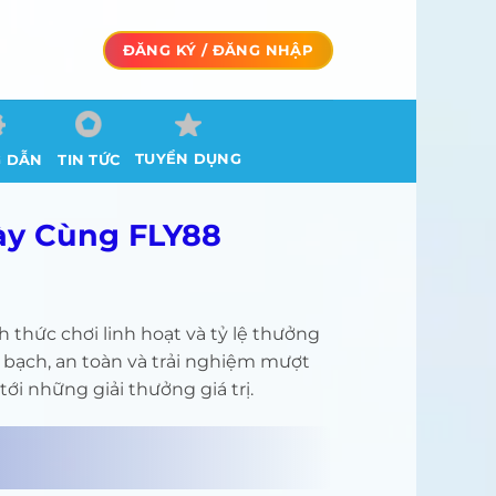
ĐĂNG KÝ / ĐĂNG NHẬP
TUYỂN DỤNG
 DẪN
TIN TỨC
ày Cùng FLY88
 thức chơi linh hoạt và tỷ lệ thưởng
bạch, an toàn và trải nghiệm mượt
ới những giải thưởng giá trị.