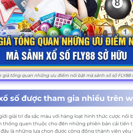
 giá tổng quan những ưu điểm nổi bật mà sảnh xổ số FLY88 
 xổ số được tham gia nhiều trên w
ới giải trí đa sắc màu với hàng loạt hình thức cược nổi
ền thống quen thuộc cho đến những phiên bản cải tiến 
đây là những lựa chọn được cộng đồng thành viên yêu t