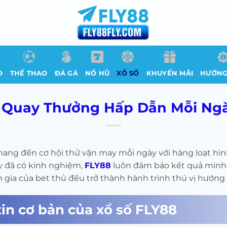
O
THỂ THAO
ĐÁ GÀ
NỔ HŨ
XỔ SỐ
KHUYẾN MÃI
HƯỚNG
– Quay Thưởng Hấp Dẫn Mỗi Ng
 mang đến cơ hội thử vận may mỗi ngày với hàng loạt hình
y đã có kinh nghiệm,
FLY88
luôn đảm bảo kết quả minh 
gia của bet thủ đều trở thành hành trình thú vị hướng t
in cơ bản của xổ số FLY88