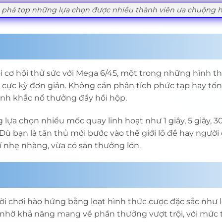
phá top những lựa chọn được nhiều thành viên ưa chuộng h
cơ hội thử sức với Mega 6/45, một trong những hình thức
 cực kỳ đơn giản. Không cần phân tích phức tạp hay tốn
ảnh khắc nổ thưởng đầy hồi hộp.
g lựa chọn nhiều mốc quay linh hoạt như 1 giây, 5 giây, 
m. Dù bạn là tân thủ mới bước vào thế giới lô đề hay ngườ
rí nhẹ nhàng, vừa có săn thưởng lớn.
 chơi hào hứng bằng loạt hình thức cược đặc sắc như lô 2
 nhờ khả năng mang về phần thưởng vượt trội, với mức 