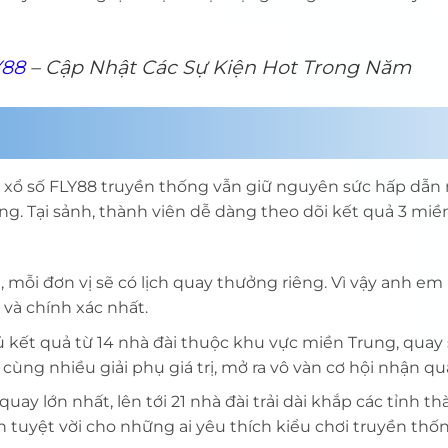
Y88
– Cập Nhật Các Sự Kiện Hot Trong Năm
u, xổ số FLY88 truyền thống vẫn giữ nguyên sức hấp dẫn 
àng. Tại sảnh, thành viên dễ dàng theo dõi kết quả 3 mi
, mỗi đơn vị sẽ có lịch quay thưởng riêng. Vì vậy anh 
và chính xác nhất.
 kết quả từ 14 nhà đài thuộc khu vực miền Trung, quay 
t cùng nhiều giải phụ giá trị, mở ra vô vàn cơ hội nhận 
ay lớn nhất, lên tới 21 nhà đài trải dài khắp các tỉnh thà
n tuyệt vời cho những ai yêu thích kiểu chơi truyền t