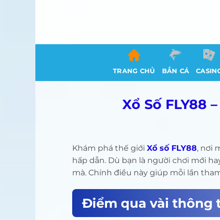
Bỏ
qua
nội
dung
TRANG CHỦ
BẮN CÁ
CASIN
Xổ Số FLY88 
Khám phá thế giới
Xổ số FLY88
, nơi
hấp dẫn. Dù bạn là người chơi mới ha
mà. Chính điều này giúp mỗi lần tham 
Điểm qua vài thông t