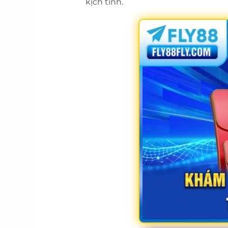
kịch tính.