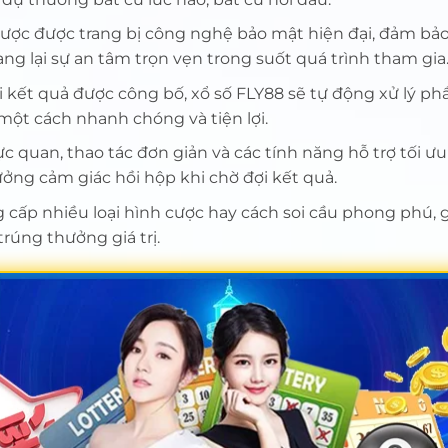
cược được trang bị công nghệ bảo mật hiện đại, đảm bảo
ang lại sự an tâm trọn vẹn trong suốt quá trình tham gia
kết quả được công bố, xổ số FLY88 sẽ tự động xử lý ph
 một cách nhanh chóng và tiện lợi.
c quan, thao tác đơn giản và các tính năng hỗ trợ tối ưu
ng cảm giác hồi hộp khi chờ đợi kết quả.
g cấp nhiều loại hình cược hay cách soi cầu phong phú,
trúng thưởng giá trị.