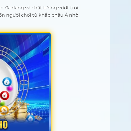
 đa dạng và chất lượng vượt trội.
lớn người chơi từ khắp châu Á nhờ